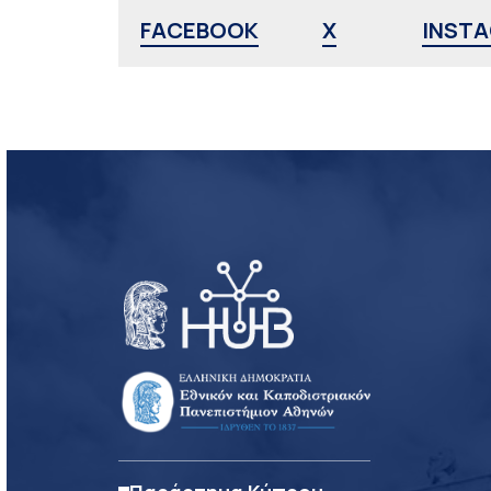
FACEBOOK
X
INST