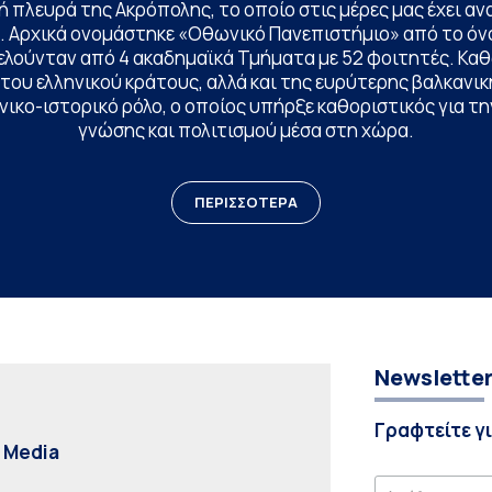
 πλευρά της Ακρόπολης, το οποίο στις μέρες μας έχει ανα
. Αρχικά ονομάστηκε «Οθωνικό Πανεπιστήμιο» από το όν
ελούνταν από 4 ακαδημαϊκά Τμήματα με 52 φοιτητές. Κα
ου ελληνικού κράτους, αλλά και της ευρύτερης βαλκανική
ικο-ιστορικό ρόλο, ο οποίος υπήρξε καθοριστικός για 
γνώσης και πολιτισμού μέσα στη χώρα.
ΠΕΡΙΣΣΟΤΕΡΑ
Newslette
Γραφτείτε γ
l Media