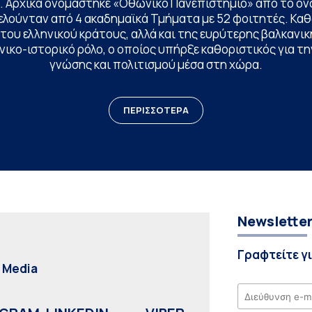
. Αρχικά ονομάστηκε «Οθωνικό Πανεπιστήμιο» από το όν
ελούνταν από 4 ακαδημαϊκά Τμήματα με 52 φοιτητές. Κα
ου ελληνικού κράτους, αλλά και της ευρύτερης βαλκανική
ικο-ιστορικό ρόλο, ο οποίος υπήρξε καθοριστικός για 
γνώσης και πολιτισμού μέσα στη χώρα.
ΠΕΡΙΣΣΟΤΕΡΑ
Newslette
Γραφτείτε γ
l Media