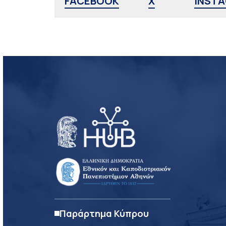
FACEBOOK
X
INST
Παράρτημα Κύπρου