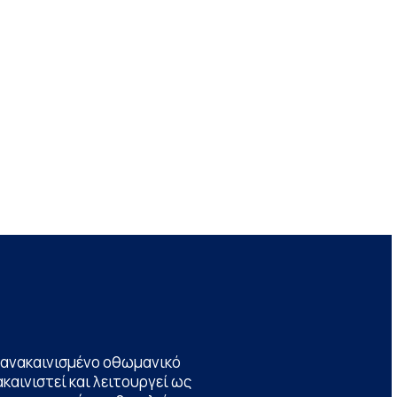
να ανακαινισμένο οθωμανικό
καινιστεί και λειτουργεί ως