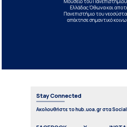
Μουσείο του Πανεπιστημίου
Ελλάδας Όθωνα και αποτ
Πανεπιστήμιο του νεοσύστατ
απέκτησε σημαντικό κοινων
Stay Connected
Ακολουθήστε το hub.uoa.gr στα Socia