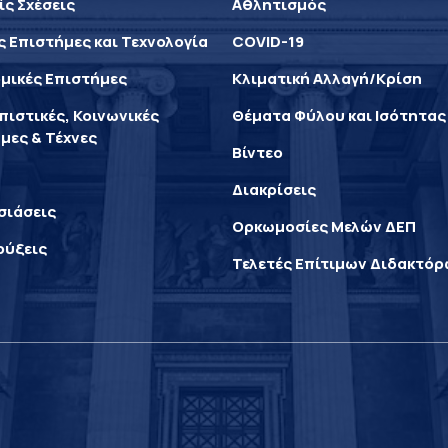
ίς Σχέσεις
Αθλητισμός
ς Επιστήμες και Τεχνολογία
COVID-19
μικές Επιστήμες
Κλιματική Αλλαγή/Κρίση
ιστικές, Κοινωνικές
Θέματα Φύλου και Ισότητας
μες & Τέχνες
Βίντεο
Διακρίσεις
σιάσεις
Ορκωμοσίες Μελών ΔΕΠ
ρύξεις
Τελετές Επίτιμων Διδακτό