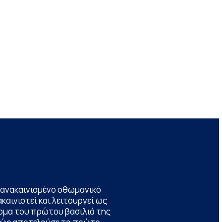
να ανακαινισμένο οθωμανικό
καινιστεί και λειτουργεί ως
ομα του πρώτου βασιλιά της