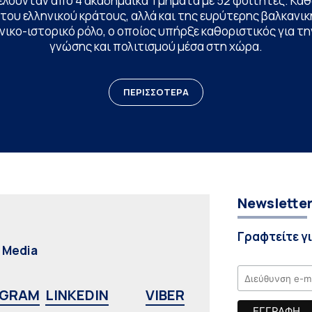
ελούνταν από 4 ακαδημαϊκά Τμήματα με 52 φοιτητές. Κα
ου ελληνικού κράτους, αλλά και της ευρύτερης βαλκανική
ικο-ιστορικό ρόλο, ο οποίος υπήρξε καθοριστικός για 
γνώσης και πολιτισμού μέσα στη χώρα.
ΠΕΡΙΣΣΟΤΕΡΑ
Newslette
Γραφτείτε γ
l Media
AGRAM
LINKEDIN
VIBER