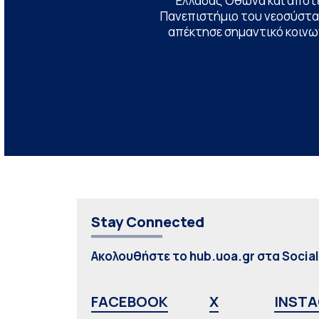
Ελλάδας Όθωνα και αποτ
Πανεπιστήμιο του νεοσύστατ
απέκτησε σημαντικό κοινων
Stay Connected
Ακολουθήστε το hub.uoa.gr στα Socia
FACEBOOK
X
INST