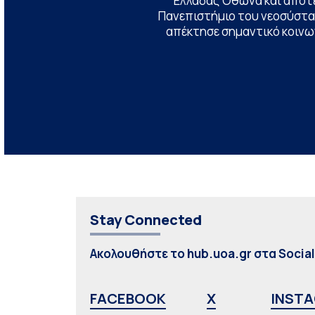
Ελλάδας Όθωνα και αποτ
Πανεπιστήμιο του νεοσύστατ
απέκτησε σημαντικό κοινων
Stay Connected
Ακολουθήστε το hub.uoa.gr στα Socia
FACEBOOK
X
INST