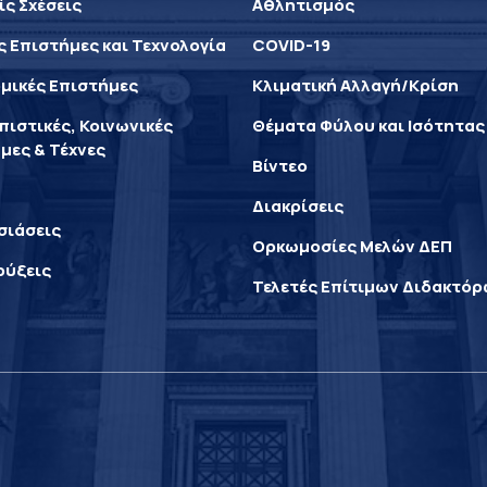
ίς Σχέσεις
Αθλητισμός
ς Επιστήμες και Τεχνολογία
COVID-19
μικές Επιστήμες
Κλιματική Αλλαγή/Κρίση
ιστικές, Κοινωνικές
Θέματα Φύλου και Ισότητας
μες & Τέχνες
Βίντεο
Διακρίσεις
σιάσεις
Ορκωμοσίες Μελών ΔΕΠ
ρύξεις
Τελετές Επίτιμων Διδακτό