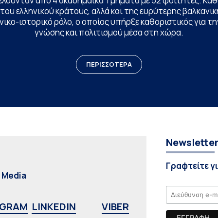
ελούνταν από 4 ακαδημαϊκά Τμήματα με 52 φοιτητές. Κα
ου ελληνικού κράτους, αλλά και της ευρύτερης βαλκανική
ικο-ιστορικό ρόλο, ο οποίος υπήρξε καθοριστικός για 
γνώσης και πολιτισμού μέσα στη χώρα.
ΠΕΡΙΣΣΟΤΕΡΑ
Newslette
Γραφτείτε γ
l Media
AGRAM
LINKEDIN
VIBER