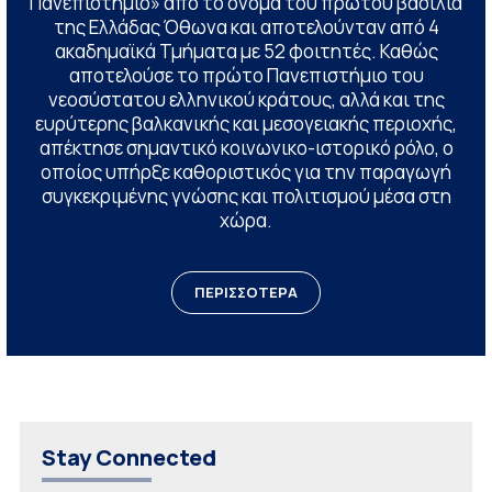
Πανεπιστήμιο» από το όνομα του πρώτου βασιλιά
της Ελλάδας Όθωνα και αποτελούνταν από 4
ακαδημαϊκά Τμήματα με 52 φοιτητές. Καθώς
αποτελούσε το πρώτο Πανεπιστήμιο του
νεοσύστατου ελληνικού κράτους, αλλά και της
ευρύτερης βαλκανικής και μεσογειακής περιοχής,
απέκτησε σημαντικό κοινωνικο-ιστορικό ρόλο, ο
οποίος υπήρξε καθοριστικός για την παραγωγή
συγκεκριμένης γνώσης και πολιτισμού μέσα στη
χώρα.
ΠΕΡΙΣΣΟΤΕΡΑ
Stay Connected