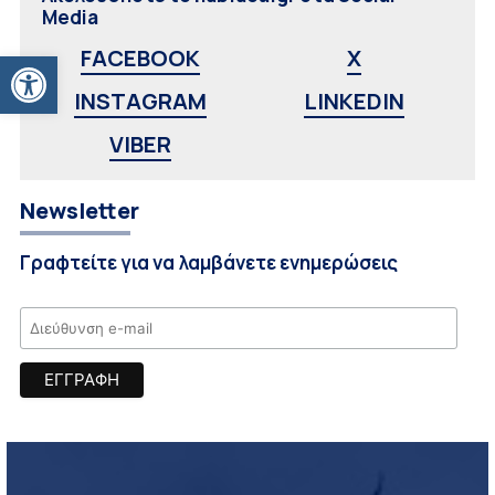
Media
Ανοίξτε τη γραμμή εργαλείων
FACEBOOK
X
INSTAGRAM
LINKEDIN
VIBER
Newsletter
Γραφτείτε για να λαμβάνετε ενημερώσεις