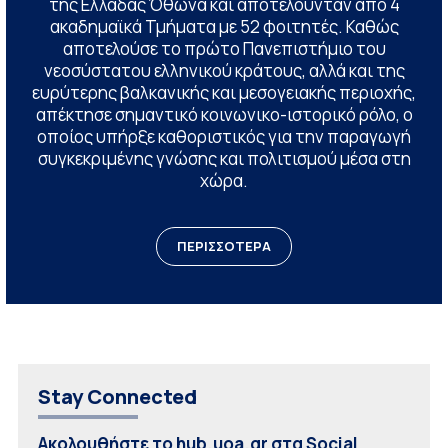
της Ελλάδας Όθωνα και αποτελούνταν από 4
ακαδημαϊκά Τμήματα με 52 φοιτητές. Καθώς
αποτελούσε το πρώτο Πανεπιστήμιο του
νεοσύστατου ελληνικού κράτους, αλλά και της
ευρύτερης βαλκανικής και μεσογειακής περιοχής,
απέκτησε σημαντικό κοινωνικο-ιστορικό ρόλο, ο
οποίος υπήρξε καθοριστικός για την παραγωγή
συγκεκριμένης γνώσης και πολιτισμού μέσα στη
χώρα.
ΠΕΡΙΣΣΟΤΕΡΑ
Stay Connected
Ακολουθήστε το hub.uoa.gr στα Social