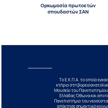
Ορκωμοσία πρωτοετών
σπουδαστών ΣΑΝ
Το Ε.Κ.Π.Α. το οποίο εγκα
κτήριο στη βορειοανατολική
Μουσείο του Πανεπιστημίου
Ελλάδας Όθωνα και αποτ
Πανεπιστήμιο του νεοσύστατ
απέκτησε σημαντικό κοινων