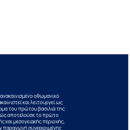
να ανακαινισμένο οθωμανικό
καινιστεί και λειτουργεί ως
ομα του πρώτου βασιλιά της
θώς αποτελούσε το πρώτο
ς και μεσογειακής περιοχής,
την παραγωγή συγκεκριμένης