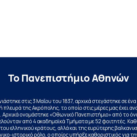
Το Πανεπιστήμιο Αθηνών
ινιάστηκε στις 3 Μαΐου του 1837, αρχικά στεγάστηκε σε έ
 πλευρά της Ακρόπολης, το οποίο στις μέρες μας έχει ανα
. Αρχικά ονομάστηκε «Οθωνικό Πανεπιστήμιο» από το όν
ελούνταν από 4 ακαδημαϊκά Τμήματα με 52 φοιτητές. Κα
ου ελληνικού κράτους, αλλά και της ευρύτερης βαλκανική
ικο-ιστορικό ρόλο, ο οποίος υπήρξε καθοριστικός για 