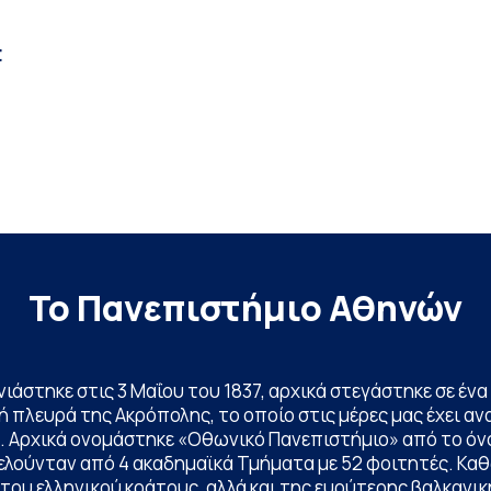
t
Το Πανεπιστήμιο Αθηνών
ινιάστηκε στις 3 Μαΐου του 1837, αρχικά στεγάστηκε σε έ
 πλευρά της Ακρόπολης, το οποίο στις μέρες μας έχει ανα
. Αρχικά ονομάστηκε «Οθωνικό Πανεπιστήμιο» από το όν
ελούνταν από 4 ακαδημαϊκά Τμήματα με 52 φοιτητές. Κα
ου ελληνικού κράτους, αλλά και της ευρύτερης βαλκανική