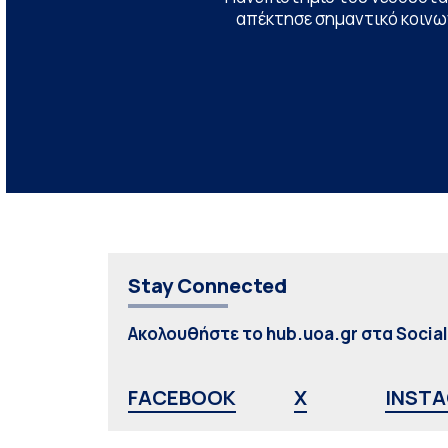
απέκτησε σημαντικό κοινων
Stay Connected
Ακολουθήστε το hub.uoa.gr στα Socia
FACEBOOK
X
INST