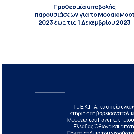
Προθεσμία υποβολής
παρουσιάσεων για το MoοdleMoo
2023 έως τις 1 Δεκεμβρίου 2023
Το Ε.Κ.Π.Α. το οποίο εγκα
κτήριο στη βορειοανατολική
Μουσείο του Πανεπιστημίου
Ελλάδας Όθωνα και αποτ
Πανεπιστήμιο του νεοσύστατ