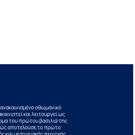
να ανακαινισμένο οθωμανικό
καινιστεί και λειτουργεί ως
ομα του πρώτου βασιλιά της
θώς αποτελούσε το πρώτο
ς και μεσογειακής περιοχής,