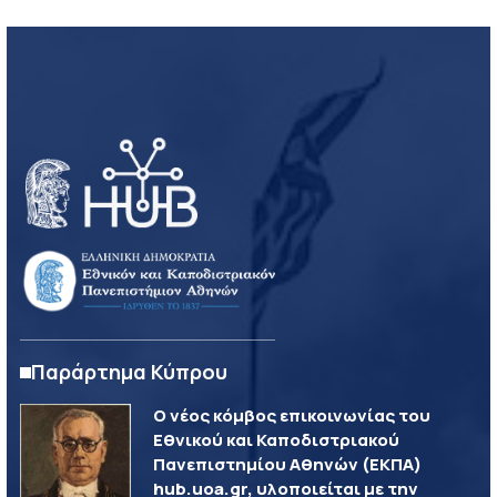
Παράρτημα Κύπρου
Ο νέος κόμβος επικοινωνίας του
Εθνικού και Καποδιστριακού
Πανεπιστημίου Αθηνών (ΕΚΠΑ)
hub.uoa.gr, υλοποιείται με την