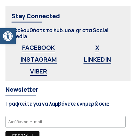
Stay Connected
Ανοίξτε τη γραμμή εργαλείων
Ακολουθήστε το hub.uoa.gr στα Social
Media
FACEBOOK
X
INSTAGRAM
LINKEDIN
VIBER
Newsletter
Γραφτείτε για να λαμβάνετε ενημερώσεις