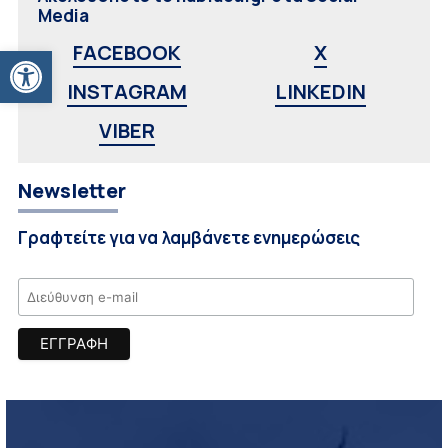
Media
Ανοίξτε τη γραμμή εργαλείων
FACEBOOK
X
INSTAGRAM
LINKEDIN
VIBER
Newsletter
Γραφτείτε για να λαμβάνετε ενημερώσεις