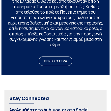
της Ελλάδας Όθωνα και αποτελούνταν από 4
ακαδημαϊκά Τμήματα με 52 φοιτητές. Καθώς
αποτελούσε το πρώτο Πανεπιστήμιο του
νεοσύστατου ελληνικού κράτους, αλλά και της
ευρύτερης βαλκανικής και μεσογειακής περιοχής,
απέκτησε σημαντικό κοινωνικο-ιστορικό ρόλο, ο
οποίος υπήρξε καθοριστικός για την παραγωγή
συγκεκριμένης γνώσης και πολιτισμού μέσα στη
χώρα.
ΠΕΡΙΣΣΟΤΕΡΑ
Stay Connected
Ακολουθήστε το hub.uoa.gr στα Social