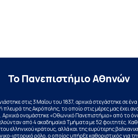
Το Πανεπιστήμιο Αθηνών
ινιάστηκε στις 3 Μαΐου του 1837, αρχικά στεγάστηκε σε έ
 πλευρά της Ακρόπολης, το οποίο στις μέρες μας έχει ανα
. Αρχικά ονομάστηκε «Οθωνικό Πανεπιστήμιο» από το όν
ελούνταν από 4 ακαδημαϊκά Τμήματα με 52 φοιτητές. Κα
ου ελληνικού κράτους, αλλά και της ευρύτερης βαλκανική
ικο-ιστορικό ρόλο, ο οποίος υπήρξε καθοριστικός για 