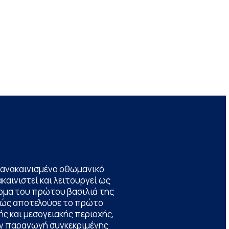
να ανακαινισμένο οθωμανικό
καινιστεί και λειτουργεί ως
ομα του πρώτου βασιλιά της
θώς αποτελούσε το πρώτο
ς και μεσογειακής περιοχής,
την παραγωγή συγκεκριμένης