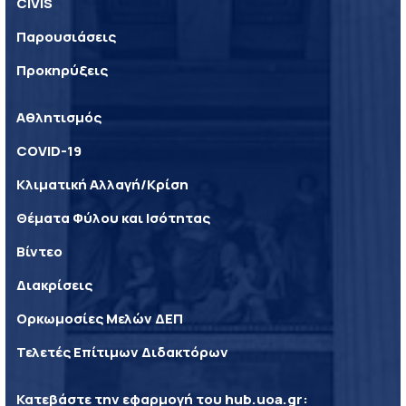
CIVIS
Παρουσιάσεις
Προκηρύξεις
Αθλητισμός
COVID-19
Κλιματική Αλλαγή/Κρίση
Θέματα Φύλου και Ισότητας
Βίντεο
Διακρίσεις
Ορκωμοσίες Μελών ΔΕΠ
Τελετές Επίτιμων Διδακτόρων
Κατεβάστε την εφαρμογή του
hub.uoa.gr
: