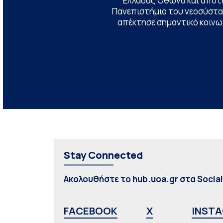
Ελλάδας Όθωνα και αποτ
Πανεπιστήμιο του νεοσύστατ
απέκτησε σημαντικό κοινων
Stay Connected
Ακολουθήστε το hub.uoa.gr στα Socia
FACEBOOK
X
INST