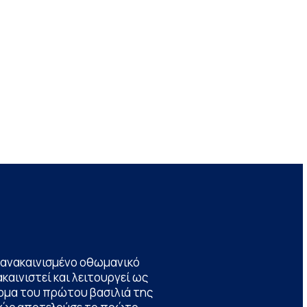
να ανακαινισμένο οθωμανικό
καινιστεί και λειτουργεί ως
ομα του πρώτου βασιλιά της