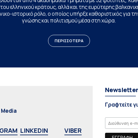
ελούνταν από 4 ακαδημαϊκά Τμήματα με 52 φοιτητές. Κα
ου ελληνικού κράτους, αλλά και της ευρύτερης βαλκανική
ικο-ιστορικό ρόλο, ο οποίος υπήρξε καθοριστικός για 
γνώσης και πολιτισμού μέσα στη χώρα.
ΠΕΡΙΣΣΟΤΕΡΑ
Newslette
Γραφτείτε γ
l Media
AGRAM
LINKEDIN
VIBER