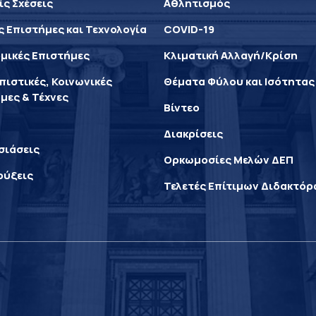
ίς Σχέσεις
Αθλητισμός
ς Επιστήμες και Τεχνολογία
COVID-19
μικές Επιστήμες
Κλιματική Αλλαγή/Κρίση
ιστικές, Κοινωνικές
Θέματα Φύλου και Ισότητας
μες & Τέχνες
Βίντεο
Διακρίσεις
σιάσεις
Ορκωμοσίες Μελών ΔΕΠ
ρύξεις
Τελετές Επίτιμων Διδακτό