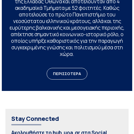
της Ελλάδας Όθωνα και αποτελούνταν από 4
ακαδημαϊκά Τμήματα με 52 φοιτητές. Καθώς
αποτελούσε το πρώτο Πανεπιστήμιο του
νεοσύστατου ελληνικού κράτους, αλλά και της
ευρύτερης βαλκανικής και μεσογειακής περιοχής,
απέκτησε σημαντικό κοινωνικο-ιστορικό ρόλο, ο
οποίος υπήρξε καθοριστικός για την παραγωγή
συγκεκριμένης γνώσης και πολιτισμού μέσα στη
χώρα.
ΠΕΡΙΣΣΟΤΕΡΑ
Stay Connected
Ακολουθήστε το hub.uoa.gr στα Social