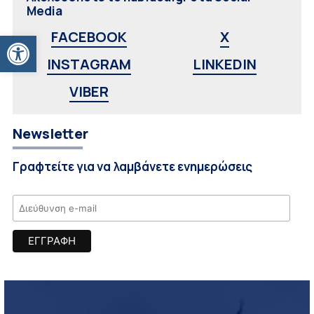
Media
Ανοίξτε τη γραμμή εργαλείων
FACEBOOK
X
INSTAGRAM
LINKEDIN
VIBER
Newsletter
Γραφτείτε για να λαμβάνετε ενημερώσεις