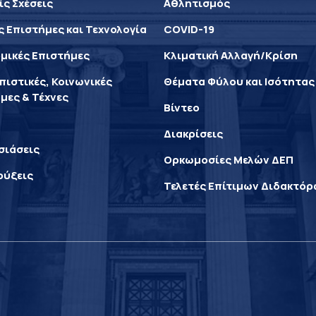
ίς Σχέσεις
Αθλητισμός
ς Επιστήμες και Τεχνολογία
COVID-19
μικές Επιστήμες
Κλιματική Αλλαγή/Κρίση
ιστικές, Κοινωνικές
Θέματα Φύλου και Ισότητας
μες & Τέχνες
Βίντεο
Διακρίσεις
σιάσεις
Ορκωμοσίες Μελών ΔΕΠ
ρύξεις
Τελετές Επίτιμων Διδακτό