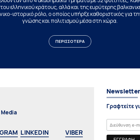
ελούνταν από 4 ακαδημαϊκά Τμήματα με 52 φοιτητές. Κα
ου ελληνικού κράτους, αλλά και της ευρύτερης βαλκανική
ικο-ιστορικό ρόλο, ο οποίος υπήρξε καθοριστικός για 
γνώσης και πολιτισμού μέσα στη χώρα.
ΠΕΡΙΣΣΟΤΕΡΑ
Newslette
Γραφτείτε γ
l Media
AGRAM
LINKEDIN
VIBER