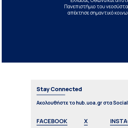
Ελλάδας Όθωνα και αποτ
Πανεπιστήμιο του νεοσύστατ
απέκτησε σημαντικό κοινων
Stay Connected
Ακολουθήστε το hub.uoa.gr στα Socia
FACEBOOK
X
INST