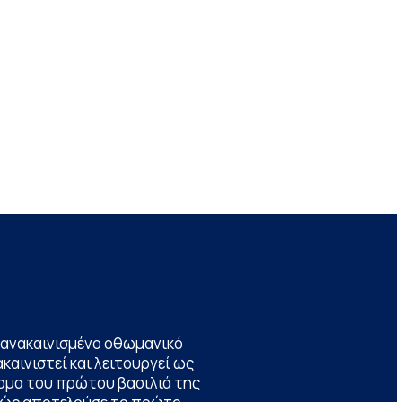
να ανακαινισμένο οθωμανικό
καινιστεί και λειτουργεί ως
ομα του πρώτου βασιλιά της