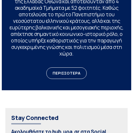
της Ελλάδας Όθωνα και αποτελούνταν από 4
ακαδημαϊκά Τμήματα με 52 φοιτητές. Καθώς
αποτελούσε το πρώτο Πανεπιστήμιο του
νεοσύστατου ελληνικού κράτους, αλλά και της
ευρύτερης βαλκανικής και μεσογειακής περιοχής,
απέκτησε σημαντικό κοινωνικο-ιστορικό ρόλο, ο
οποίος υπήρξε καθοριστικός για την παραγωγή
συγκεκριμένης γνώσης και πολιτισμού μέσα στη
χώρα.
ΠΕΡΙΣΣΟΤΕΡΑ
Stay Connected
Ακολουθήστε το hub.uoa.gr στα Social