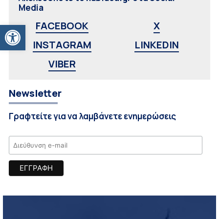
Media
Ανοίξτε τη γραμμή εργαλείων
FACEBOOK
X
INSTAGRAM
LINKEDIN
VIBER
Newsletter
Γραφτείτε για να λαμβάνετε ενημερώσεις