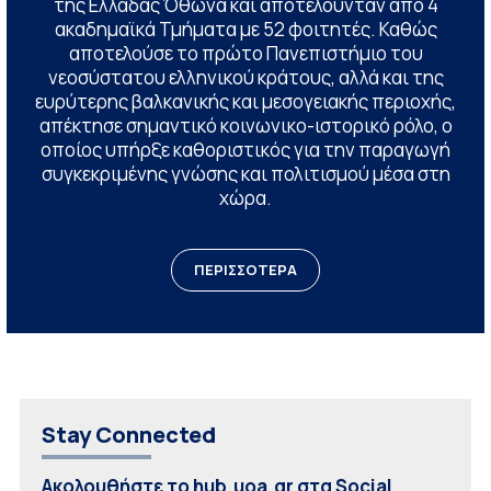
της Ελλάδας Όθωνα και αποτελούνταν από 4
ακαδημαϊκά Τμήματα με 52 φοιτητές. Καθώς
αποτελούσε το πρώτο Πανεπιστήμιο του
νεοσύστατου ελληνικού κράτους, αλλά και της
ευρύτερης βαλκανικής και μεσογειακής περιοχής,
απέκτησε σημαντικό κοινωνικο-ιστορικό ρόλο, ο
οποίος υπήρξε καθοριστικός για την παραγωγή
συγκεκριμένης γνώσης και πολιτισμού μέσα στη
χώρα.
ΠΕΡΙΣΣΟΤΕΡΑ
Stay Connected
Ακολουθήστε το hub.uoa.gr στα Social