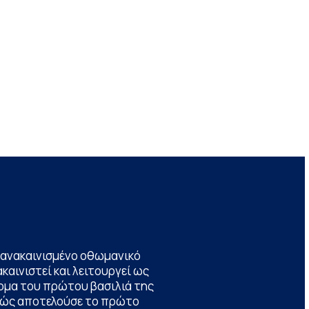
να ανακαινισμένο οθωμανικό
καινιστεί και λειτουργεί ως
ομα του πρώτου βασιλιά της
θώς αποτελούσε το πρώτο