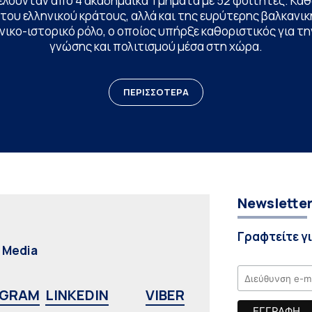
ελούνταν από 4 ακαδημαϊκά Τμήματα με 52 φοιτητές. Κα
ου ελληνικού κράτους, αλλά και της ευρύτερης βαλκανική
ικο-ιστορικό ρόλο, ο οποίος υπήρξε καθοριστικός για 
γνώσης και πολιτισμού μέσα στη χώρα.
ΠΕΡΙΣΣΟΤΕΡΑ
Newslette
Γραφτείτε γ
l Media
AGRAM
LINKEDIN
VIBER