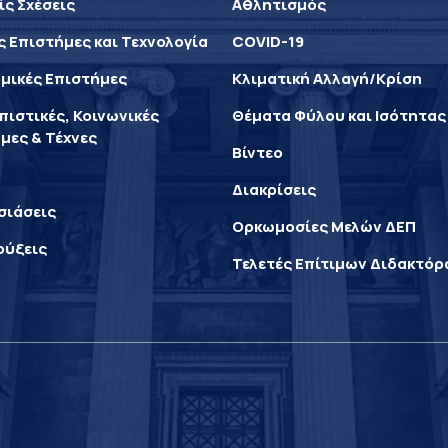
ίς Σχέσεις
Αθλητισμός
ς Επιστήμες και Τεχνολογία
COVID-19
μικές Επιστήμες
Κλιματική Αλλαγή/Κρίση
ιστικές, Κοινωνικές
Θέματα Φύλου και Ισότητας
μες & Τέχνες
Βίντεο
Διακρίσεις
σιάσεις
Ορκωμοσίες Μελών ΔΕΠ
ρύξεις
Τελετές Επίτιμων Διδακτό