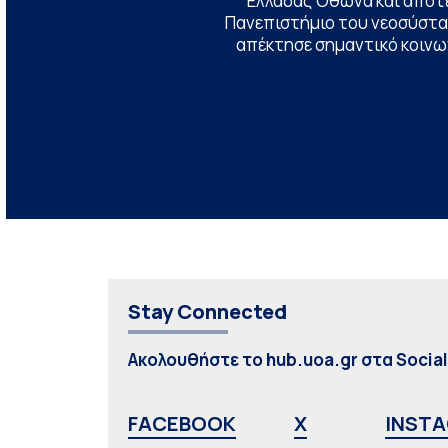
Ελλάδας Όθωνα και αποτ
Πανεπιστήμιο του νεοσύστατ
απέκτησε σημαντικό κοινων
Stay Connected
Ακολουθήστε το hub.uoa.gr στα Socia
FACEBOOK
X
INST