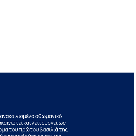
να ανακαινισμένο οθωμανικό
καινιστεί και λειτουργεί ως
ομα του πρώτου βασιλιά της