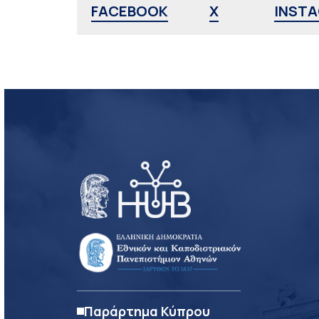
FACEBOOK
X
INST
Παράρτημα Κύπρου