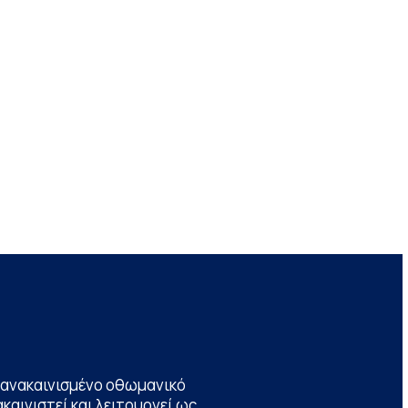
να ανακαινισμένο οθωμανικό
καινιστεί και λειτουργεί ως