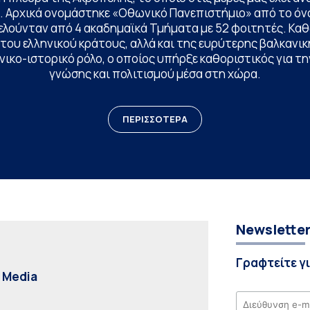
. Αρχικά ονομάστηκε «Οθωνικό Πανεπιστήμιο» από το όν
ελούνταν από 4 ακαδημαϊκά Τμήματα με 52 φοιτητές. Κα
ου ελληνικού κράτους, αλλά και της ευρύτερης βαλκανική
ικο-ιστορικό ρόλο, ο οποίος υπήρξε καθοριστικός για 
γνώσης και πολιτισμού μέσα στη χώρα.
ΠΕΡΙΣΣΟΤΕΡΑ
Newslette
Γραφτείτε γ
l Media