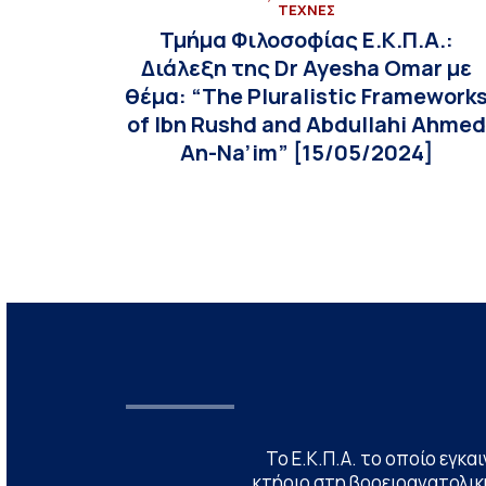
ΤΕΧΝΕΣ
Τμήμα Φιλοσοφίας Ε.Κ.Π.Α.:
Διάλεξη της Dr Ayesha Omar με
θέμα: “The Pluralistic Framework
of Ibn Rushd and Abdullahi Ahme
An-Na’im” [15/05/2024]
Το Ε.Κ.Π.Α. το οποίο εγκα
κτήριο στη βορειοανατολική