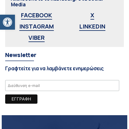
Media
Ανοίξτε τη γραμμή εργαλείων
FACEBOOK
X
INSTAGRAM
LINKEDIN
VIBER
Newsletter
Γραφτείτε για να λαμβάνετε ενημερώσεις