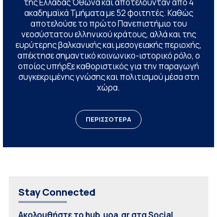
της Ελλάδας Όθωνα και αποτελούνταν από 4
ακαδημαϊκά Τμήματα με 52 φοιτητές. Καθώς
αποτελούσε το πρώτο Πανεπιστήμιο του
νεοσύστατου ελληνικού κράτους, αλλά και της
ευρύτερης βαλκανικής και μεσογειακής περιοχής,
απέκτησε σημαντικό κοινωνικο-ιστορικό ρόλο, ο
οποίος υπήρξε καθοριστικός για την παραγωγή
συγκεκριμένης γνώσης και πολιτισμού μέσα στη
χώρα.
ΠΕΡΙΣΣΟΤΕΡΑ
Stay Connected
Ακολουθήστε το hub.uoa.gr στα Social