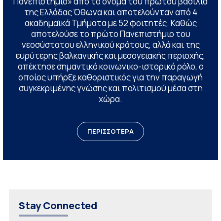
Πανεπιστήμιο» από το όνομα του πρώτου βασιλιά
της Ελλάδας Όθωνα και αποτελούνταν από 4
ακαδημαϊκά Τμήματα με 52 φοιτητές. Καθώς
αποτελούσε το πρώτο Πανεπιστήμιο του
νεοσύστατου ελληνικού κράτους, αλλά και της
ευρύτερης βαλκανικής και μεσογειακής περιοχής,
απέκτησε σημαντικό κοινωνικο-ιστορικό ρόλο, ο
οποίος υπήρξε καθοριστικός για την παραγωγή
συγκεκριμένης γνώσης και πολιτισμού μέσα στη
χώρα.
ΠΕΡΙΣΣΟΤΕΡΑ
Stay Connected