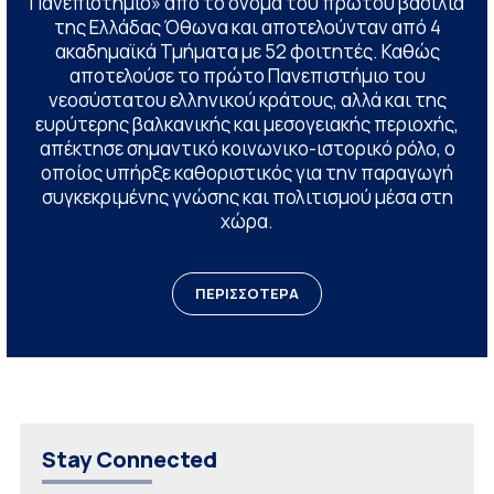
Πανεπιστήμιο» από το όνομα του πρώτου βασιλιά
της Ελλάδας Όθωνα και αποτελούνταν από 4
ακαδημαϊκά Τμήματα με 52 φοιτητές. Καθώς
αποτελούσε το πρώτο Πανεπιστήμιο του
νεοσύστατου ελληνικού κράτους, αλλά και της
ευρύτερης βαλκανικής και μεσογειακής περιοχής,
απέκτησε σημαντικό κοινωνικο-ιστορικό ρόλο, ο
οποίος υπήρξε καθοριστικός για την παραγωγή
συγκεκριμένης γνώσης και πολιτισμού μέσα στη
χώρα.
ΠΕΡΙΣΣΟΤΕΡΑ
Stay Connected