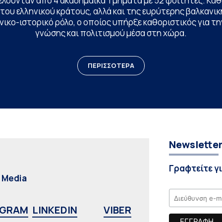
ελούνταν από 4 ακαδημαϊκά Τμήματα με 52 φοιτητές. Κα
ου ελληνικού κράτους, αλλά και της ευρύτερης βαλκανική
ικο-ιστορικό ρόλο, ο οποίος υπήρξε καθοριστικός για 
γνώσης και πολιτισμού μέσα στη χώρα.
ΠΕΡΙΣΣΟΤΕΡΑ
Newslette
Γραφτείτε γ
l Media
AGRAM
LINKEDIN
VIBER