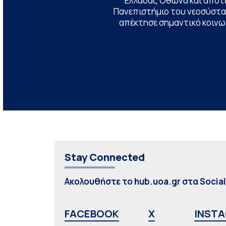
Ελλάδας Όθωνα και αποτ
Πανεπιστήμιο του νεοσύστατ
απέκτησε σημαντικό κοινων
Stay Connected
Ακολουθήστε το hub.uoa.gr στα Socia
FACEBOOK
X
INST