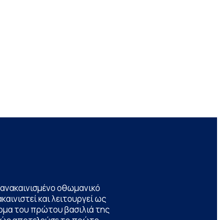
να ανακαινισμένο οθωμανικό
καινιστεί και λειτουργεί ως
ομα του πρώτου βασιλιά της