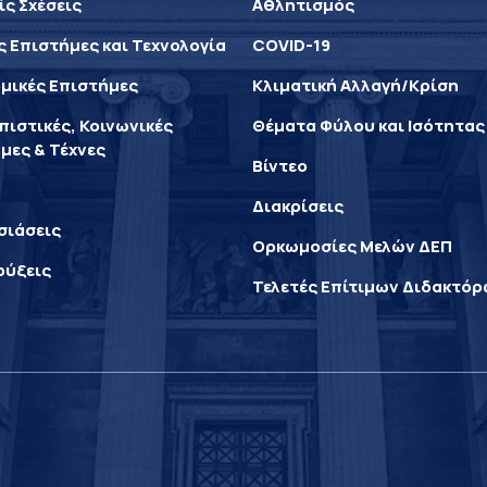
ίς Σχέσεις
Αθλητισμός
ς Επιστήμες και Τεχνολογία
COVID-19
μικές Επιστήμες
Κλιματική Αλλαγή/Κρίση
ιστικές, Κοινωνικές
Θέματα Φύλου και Ισότητας
μες & Τέχνες
Βίντεο
Διακρίσεις
σιάσεις
Ορκωμοσίες Μελών ΔΕΠ
ρύξεις
Τελετές Επίτιμων Διδακτό