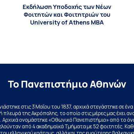
Εκδήλωση Υποδοχής των Νέων
Φοιτητών και Φοιτητριών του
University of Athens MBA
Το Πανεπιστήμιο Αθηνών
ινιάστηκε στις 3 Μαΐου του 1837, αρχικά στεγάστηκε σε έ
 πλευρά της Ακρόπολης, το οποίο στις μέρες μας έχει ανα
. Αρχικά ονομάστηκε «Οθωνικό Πανεπιστήμιο» από το όν
ελούνταν από 4 ακαδημαϊκά Τμήματα με 52 φοιτητές. Κα
ου ελληνικού κράτους, αλλά και της ευρύτερης βαλκανική