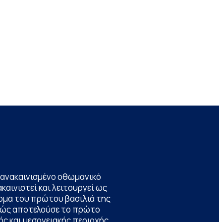
να ανακαινισμένο οθωμανικό
καινιστεί και λειτουργεί ως
ομα του πρώτου βασιλιά της
θώς αποτελούσε το πρώτο
ς και μεσογειακής περιοχής,