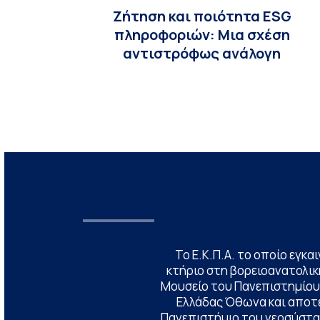
Ζήτηση και ποιότητα ESG
πληροφοριών: Μια σχέση
αντιστρόφως ανάλογη
Το Ε.Κ.Π.Α. το οποίο εγκα
κτήριο στη βορειοανατολική
Μουσείο του Πανεπιστημίου
Ελλάδας Όθωνα και αποτ
Πανεπιστήμιο του νεοσύστατ