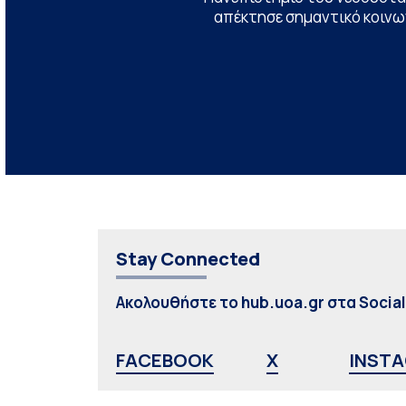
απέκτησε σημαντικό κοινων
Stay Connected
Ακολουθήστε το hub.uoa.gr στα Socia
FACEBOOK
X
INST