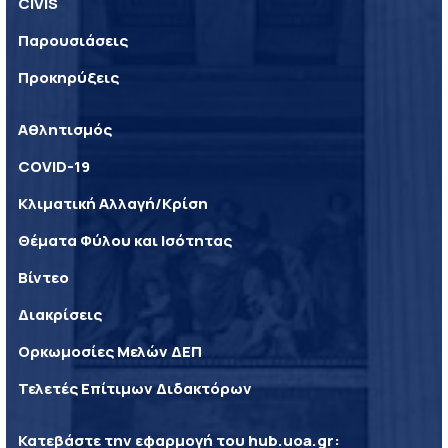
CIVIS
Παρουσιάσεις
Προκηρύξεις
Αθλητισμός
COVID-19
Κλιματική Αλλαγή/Κρίση
Θέματα Φύλου και Ισότητας
Βίντεο
Διακρίσεις
Ορκωμοσίες Μελών ΔΕΠ
Τελετές Επίτιμων Διδακτόρων
Κατεβάστε την εφαρμογή του
hub.uoa.gr
: