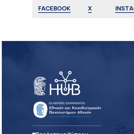
FACEBOOK
X
INST