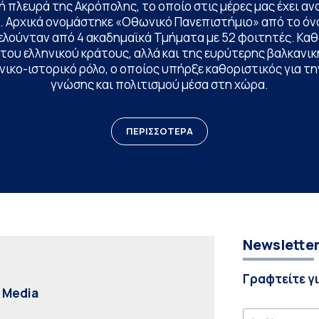
 πλευρά της Ακρόπολης, το οποίο στις μέρες μας έχει ανα
. Αρχικά ονομάστηκε «Οθωνικό Πανεπιστήμιο» από το όν
ελούνταν από 4 ακαδημαϊκά Τμήματα με 52 φοιτητές. Κα
ου ελληνικού κράτους, αλλά και της ευρύτερης βαλκανική
ικο-ιστορικό ρόλο, ο οποίος υπήρξε καθοριστικός για 
γνώσης και πολιτισμού μέσα στη χώρα.
ΠΕΡΙΣΣΟΤΕΡΑ
Newslette
Γραφτείτε γ
l Media