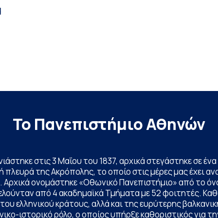
d
Το Πανεπιστήμιο Αθηνών
ινιάστηκε στις 3 Μαΐου του 1837, αρχικά στεγάστηκε σε έ
 πλευρά της Ακρόπολης, το οποίο στις μέρες μας έχει ανα
. Αρχικά ονομάστηκε «Οθωνικό Πανεπιστήμιο» από το όν
ελούνταν από 4 ακαδημαϊκά Τμήματα με 52 φοιτητές. Κα
ου ελληνικού κράτους, αλλά και της ευρύτερης βαλκανική
ικο-ιστορικό ρόλο, ο οποίος υπήρξε καθοριστικός για 