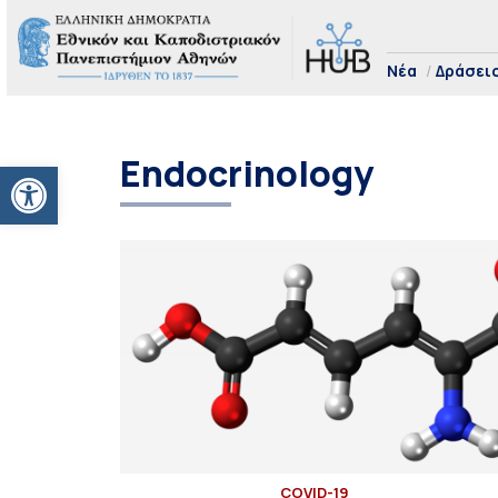
Νέα
Δράσει
Endocrinology
Ανοίξτε τη γραμμή εργαλείων
COVID-19