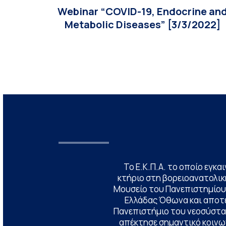
Webinar “COVID-19, Endocrine an
Metabolic Diseases” [3/3/2022]
Το Ε.Κ.Π.Α. το οποίο εγκα
κτήριο στη βορειοανατολική
Μουσείο του Πανεπιστημίου
Ελλάδας Όθωνα και αποτ
Πανεπιστήμιο του νεοσύστατ
απέκτησε σημαντικό κοινων