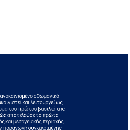
να ανακαινισμένο οθωμανικό
καινιστεί και λειτουργεί ως
ομα του πρώτου βασιλιά της
θώς αποτελούσε το πρώτο
ς και μεσογειακής περιοχής,
την παραγωγή συγκεκριμένης