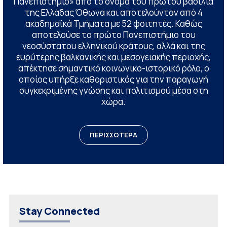
Πανεπιστήμιο» από το όνομα του πρώτου βασιλιά
της Ελλάδας Όθωνα και αποτελούνταν από 4
ακαδημαϊκά Τμήματα με 52 φοιτητές. Καθώς
αποτελούσε το πρώτο Πανεπιστήμιο του
νεοσύστατου ελληνικού κράτους, αλλά και της
ευρύτερης βαλκανικής και μεσογειακής περιοχής,
απέκτησε σημαντικό κοινωνικο-ιστορικό ρόλο, ο
οποίος υπήρξε καθοριστικός για την παραγωγή
συγκεκριμένης γνώσης και πολιτισμού μέσα στη
χώρα.
ΠΕΡΙΣΣΟΤΕΡΑ
Stay Connected