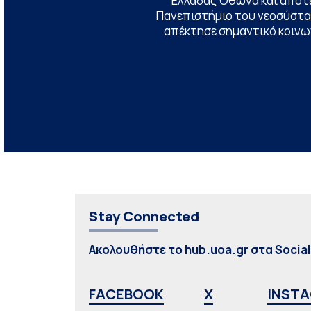
Ελλάδας Όθωνα και αποτ
Πανεπιστήμιο του νεοσύστατ
απέκτησε σημαντικό κοινων
Stay Connected
Ακολουθήστε το hub.uoa.gr στα Socia
FACEBOOK
X
INST