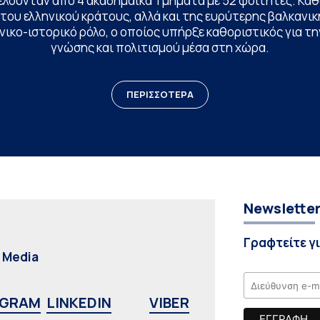
ελούνταν από 4 ακαδημαϊκά Τμήματα με 52 φοιτητές. Κα
ου ελληνικού κράτους, αλλά και της ευρύτερης βαλκανική
ικο-ιστορικό ρόλο, ο οποίος υπήρξε καθοριστικός για 
γνώσης και πολιτισμού μέσα στη χώρα.
ΠΕΡΙΣΣΟΤΕΡΑ
Newslette
Γραφτείτε γ
l Media
AGRAM
LINKEDIN
VIBER