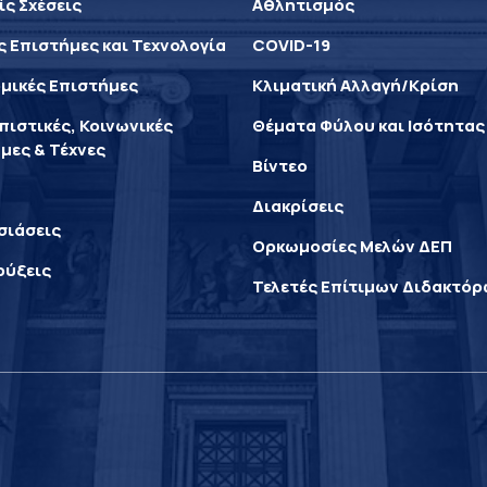
ίς Σχέσεις
Αθλητισμός
ς Επιστήμες και Τεχνολογία
COVID-19
μικές Επιστήμες
Κλιματική Αλλαγή/Κρίση
ιστικές, Κοινωνικές
Θέματα Φύλου και Ισότητας
μες & Τέχνες
Βίντεο
Διακρίσεις
σιάσεις
Ορκωμοσίες Μελών ΔΕΠ
ρύξεις
Τελετές Επίτιμων Διδακτό