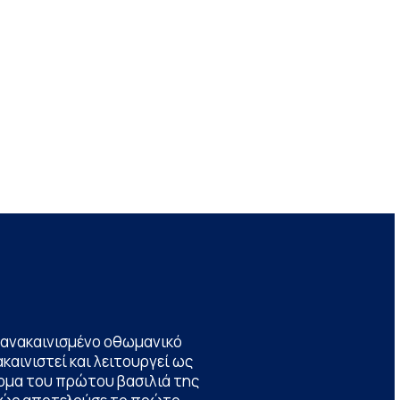
να ανακαινισμένο οθωμανικό
καινιστεί και λειτουργεί ως
ομα του πρώτου βασιλιά της