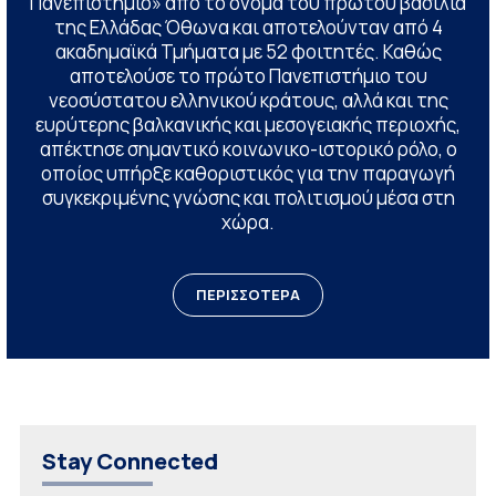
Πανεπιστήμιο» από το όνομα του πρώτου βασιλιά
της Ελλάδας Όθωνα και αποτελούνταν από 4
ακαδημαϊκά Τμήματα με 52 φοιτητές. Καθώς
αποτελούσε το πρώτο Πανεπιστήμιο του
νεοσύστατου ελληνικού κράτους, αλλά και της
ευρύτερης βαλκανικής και μεσογειακής περιοχής,
απέκτησε σημαντικό κοινωνικο-ιστορικό ρόλο, ο
οποίος υπήρξε καθοριστικός για την παραγωγή
συγκεκριμένης γνώσης και πολιτισμού μέσα στη
χώρα.
ΠΕΡΙΣΣΟΤΕΡΑ
Stay Connected