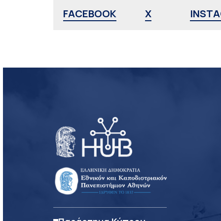
FACEBOOK
X
INST