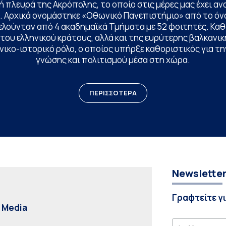
 πλευρά της Ακρόπολης, το οποίο στις μέρες μας έχει ανα
. Αρχικά ονομάστηκε «Οθωνικό Πανεπιστήμιο» από το όν
ελούνταν από 4 ακαδημαϊκά Τμήματα με 52 φοιτητές. Κα
ου ελληνικού κράτους, αλλά και της ευρύτερης βαλκανική
ικο-ιστορικό ρόλο, ο οποίος υπήρξε καθοριστικός για 
γνώσης και πολιτισμού μέσα στη χώρα.
ΠΕΡΙΣΣΟΤΕΡΑ
Newslette
Γραφτείτε γ
l Media