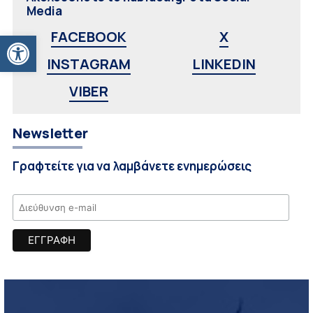
Media
Ανοίξτε τη γραμμή εργαλείων
FACEBOOK
X
INSTAGRAM
LINKEDIN
VIBER
Newsletter
Γραφτείτε για να λαμβάνετε ενημερώσεις