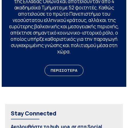
της Ελλάδας Όθωνα και αποτελούνταν από 4
ακαδημαϊκά Τμήματα με 52 φοιτητές. Καθώς
αποτελούσε το πρώτο Πανεπιστήμιο του
νεοσύστατου ελληνικού κράτους, αλλά και της
ευρύτερης βαλκανικής και μεσογειακής περιοχής,
απέκτησε σημαντικό κοινωνικο-ιστορικό ρόλο, ο
οποίος υπήρξε καθοριστικός για την παραγωγή
συγκεκριμένης γνώσης και πολιτισμού μέσα στη
χώρα.
ΠΕΡΙΣΣΟΤΕΡΑ
Stay Connected
Ακολουθήστε το hub.uoa.gr στα Social