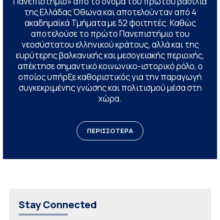
Πανεπιστήμιο» από το όνομα του πρώτου βασιλιά
της Ελλάδας Όθωνα και αποτελούνταν από 4
ακαδημαϊκά Τμήματα με 52 φοιτητές. Καθώς
αποτελούσε το πρώτο Πανεπιστήμιο του
νεοσύστατου ελληνικού κράτους, αλλά και της
ευρύτερης βαλκανικής και μεσογειακής περιοχής,
απέκτησε σημαντικό κοινωνικο-ιστορικό ρόλο, ο
οποίος υπήρξε καθοριστικός για την παραγωγή
συγκεκριμένης γνώσης και πολιτισμού μέσα στη
χώρα.
ΠΕΡΙΣΣΟΤΕΡΑ
Stay Connected