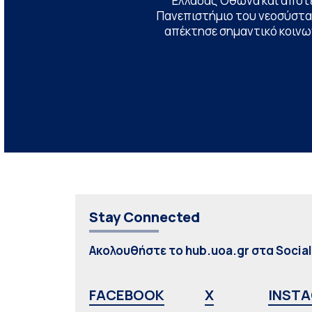
Ελλάδας Όθωνα και αποτ
Πανεπιστήμιο του νεοσύστατ
απέκτησε σημαντικό κοινων
Stay Connected
Ακολουθήστε το hub.uoa.gr στα Socia
FACEBOOK
X
INST