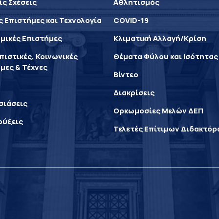
ίς Σχέσεις
Αθλητισμός
ς Επιστήμες και Τεχνολογία
COVID-19
μικές Επιστήμες
Κλιματική Αλλαγή/Κρίση
ιστικές, Κοινωνικές
Θέματα Φύλου και Ισότητας
μες & Τέχνες
Βίντεο
Διακρίσεις
σιάσεις
Ορκωμοσίες Μελών ΔΕΠ
ρύξεις
Τελετές Επίτιμων Διδακτό