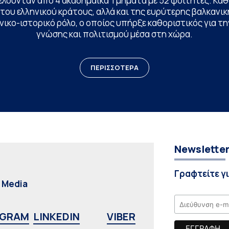
ελούνταν από 4 ακαδημαϊκά Τμήματα με 52 φοιτητές. Κα
ου ελληνικού κράτους, αλλά και της ευρύτερης βαλκανική
ικο-ιστορικό ρόλο, ο οποίος υπήρξε καθοριστικός για 
γνώσης και πολιτισμού μέσα στη χώρα.
ΠΕΡΙΣΣΟΤΕΡΑ
Newslette
Γραφτείτε γ
l Media
AGRAM
LINKEDIN
VIBER