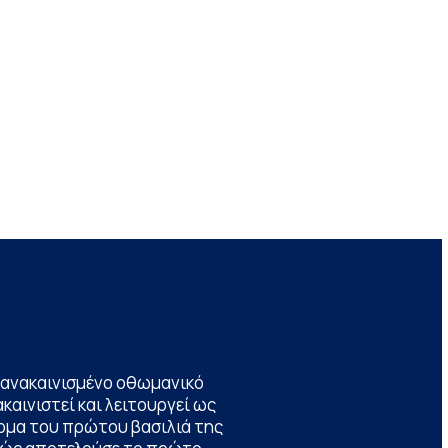
να ανακαινισμένο οθωμανικό
καινιστεί και λειτουργεί ως
ομα του πρώτου βασιλιά της