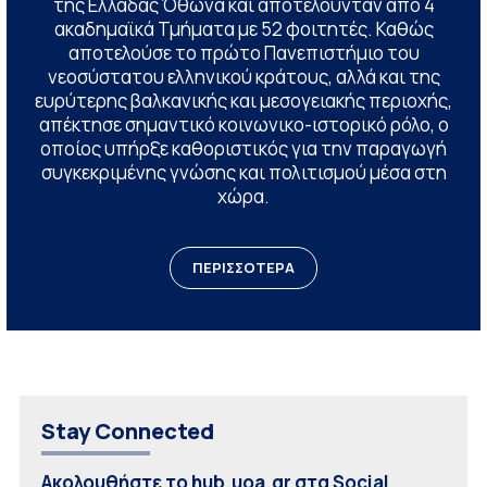
της Ελλάδας Όθωνα και αποτελούνταν από 4
ακαδημαϊκά Τμήματα με 52 φοιτητές. Καθώς
αποτελούσε το πρώτο Πανεπιστήμιο του
νεοσύστατου ελληνικού κράτους, αλλά και της
ευρύτερης βαλκανικής και μεσογειακής περιοχής,
απέκτησε σημαντικό κοινωνικο-ιστορικό ρόλο, ο
οποίος υπήρξε καθοριστικός για την παραγωγή
συγκεκριμένης γνώσης και πολιτισμού μέσα στη
χώρα.
ΠΕΡΙΣΣΟΤΕΡΑ
Stay Connected
Ακολουθήστε το hub.uoa.gr στα Social