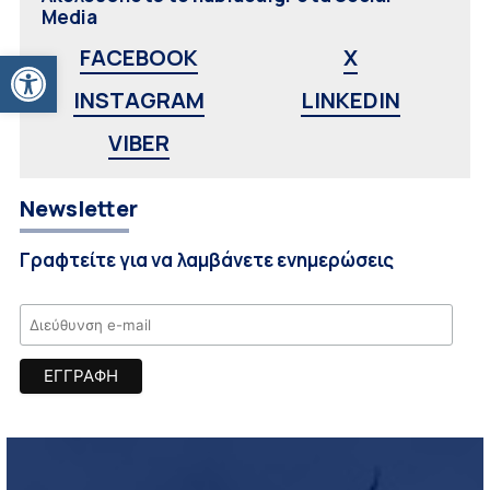
Media
Ανοίξτε τη γραμμή εργαλείων
FACEBOOK
X
INSTAGRAM
LINKEDIN
VIBER
Newsletter
Γραφτείτε για να λαμβάνετε ενημερώσεις