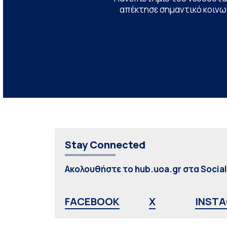
απέκτησε σημαντικό κοινων
Stay Connected
Ακολουθήστε το hub.uoa.gr στα Socia
FACEBOOK
X
INST