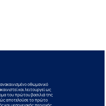
να ανακαινισμένο οθωμανικό
καινιστεί και λειτουργεί ως
ομα του πρώτου βασιλιά της
θώς αποτελούσε το πρώτο
ς και μεσογειακής περιοχής,