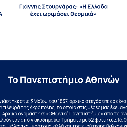
Γιάννης Στουρνάρας: «Η Ελλάδα
Α
έχει ωριμάσει θεσμικά»
Το Πανεπιστήμιο Αθηνών
ινιάστηκε στις 3 Μαΐου του 1837, αρχικά στεγάστηκε σε έ
 πλευρά της Ακρόπολης, το οποίο στις μέρες μας έχει ανα
. Αρχικά ονομάστηκε «Οθωνικό Πανεπιστήμιο» από το όν
ελούνταν από 4 ακαδημαϊκά Τμήματα με 52 φοιτητές. Κα
ου ελληνικού κράτους, αλλά και της ευρύτερης βαλκανική