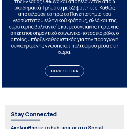
της Ελλάδας Όθωνα και αποτελούνταν από 4
ακαδημαϊκά Τμήματα με 52 φοιτητές. Καθώς
αποτελούσε το πρώτο Πανεπιστήμιο του
νεοσύστατου ελληνικού κράτους, αλλά και της
ευρύτερης βαλκανικής και μεσογειακής περιοχής,
απέκτησε σημαντικό κοινωνικο-ιστορικό ρόλο, ο
οποίος υπήρξε καθοριστικός για την παραγωγή
συγκεκριμένης γνώσης και πολιτισμού μέσα στη
χώρα.
ΠΕΡΙΣΣΟΤΕΡΑ
Stay Connected
Ακολουθήστε το hub.uoa.gr στα Social