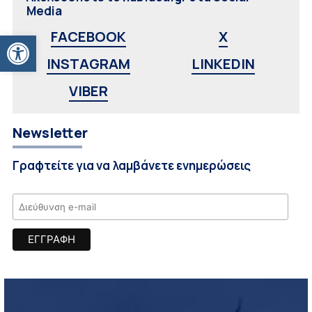
Media
Ανοίξτε τη γραμμή εργαλείων
FACEBOOK
X
INSTAGRAM
LINKEDIN
VIBER
Newsletter
Γραφτείτε για να λαμβάνετε ενημερώσεις