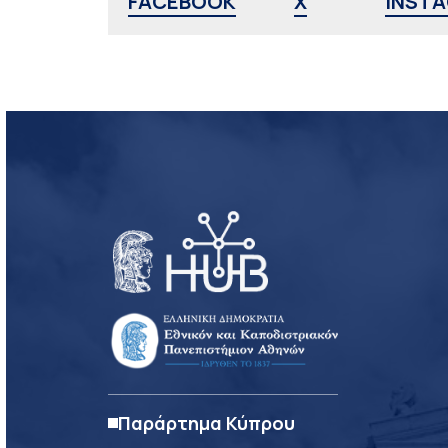
FACEBOOK
X
INST
Παράρτημα Κύπρου