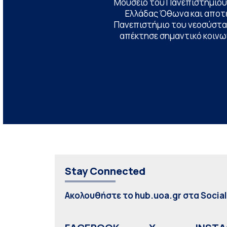
Μουσείο του Πανεπιστημίου
Ελλάδας Όθωνα και αποτ
Πανεπιστήμιο του νεοσύστατ
απέκτησε σημαντικό κοινων
Stay Connected
Ακολουθήστε το hub.uoa.gr στα Socia