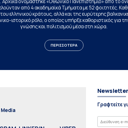
. Αρχικά ονομάστηκε «Οθωνικό Πανεπιστήμιο» από το όν
ελούνταν από 4 ακαδημαϊκά Τμήματα με 52 φοιτητές. Κα
ου ελληνικού κράτους, αλλά και της ευρύτερης βαλκανική
ικο-ιστορικό ρόλο, ο οποίος υπήρξε καθοριστικός για 
γνώσης και πολιτισμού μέσα στη χώρα.
ΠΕΡΙΣΣΟΤΕΡΑ
Newslette
Γραφτείτε γ
l Media