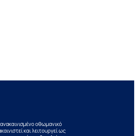
να ανακαινισμένο οθωμανικό
καινιστεί και λειτουργεί ως