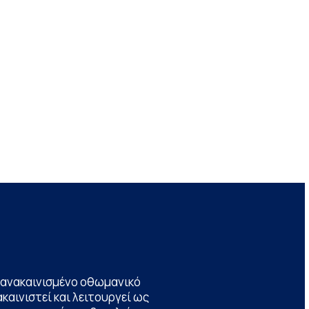
να ανακαινισμένο οθωμανικό
καινιστεί και λειτουργεί ως