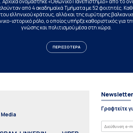
. Αρχικά ονομάστηκε «Οθωνικό Πανεπιστήμιο» από το όν
ελούνταν από 4 ακαδημαϊκά Τμήματα με 52 φοιτητές. Κα
ου ελληνικού κράτους, αλλά και της ευρύτερης βαλκανική
ικο-ιστορικό ρόλο, ο οποίος υπήρξε καθοριστικός για 
γνώσης και πολιτισμού μέσα στη χώρα.
ΠΕΡΙΣΣΟΤΕΡΑ
Newslette
Γραφτείτε γ
l Media