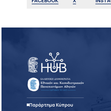
FACEBOOK
X
INST
Παράρτημα Κύπρου