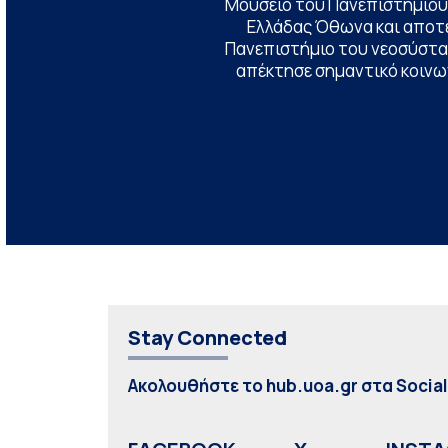
Μουσείο του Πανεπιστημίου
Ελλάδας Όθωνα και αποτ
Πανεπιστήμιο του νεοσύστατ
απέκτησε σημαντικό κοινων
Stay Connected
Ακολουθήστε το hub.uoa.gr στα Socia