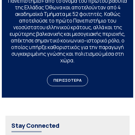
Πανεπιστήμιο» από το όνομα του πρώτου βασιλιά
της Ελλάδας Όθωνα και αποτελούνταν από 4
ακαδημαϊκά Τμήματα με 52 φοιτητές. Καθώς
αποτελούσε το πρώτο Πανεπιστήμιο του
νεοσύστατου ελληνικού κράτους, αλλά και της
ευρύτερης βαλκανικής και μεσογειακής περιοχής,
απέκτησε σημαντικό κοινωνικο-ιστορικό ρόλο, ο
οποίος υπήρξε καθοριστικός για την παραγωγή
συγκεκριμένης γνώσης και πολιτισμού μέσα στη
χώρα.
ΠΕΡΙΣΣΟΤΕΡΑ
Stay Connected