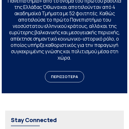
Πανεπιστήμιο» από το όνομα του πρώτου βασιλιά
της Ελλάδας Όθωνα και αποτελούνταν από 4
ακαδημαϊκά Τμήματα με 52 φοιτητές. Καθώς
αποτελούσε το πρώτο Πανεπιστήμιο του
νεοσύστατου ελληνικού κράτους, αλλά και της
ευρύτερης βαλκανικής και μεσογειακής περιοχής,
απέκτησε σημαντικό κοινωνικο-ιστορικό ρόλο, ο
οποίος υπήρξε καθοριστικός για την παραγωγή
συγκεκριμένης γνώσης και πολιτισμού μέσα στη
χώρα.
ΠΕΡΙΣΣΟΤΕΡΑ
Stay Connected