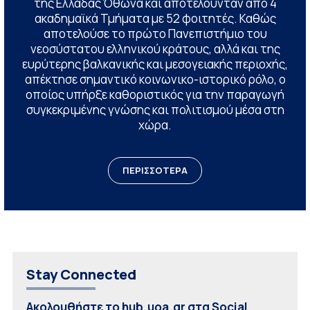
της Ελλάδας Όθωνα και αποτελούνταν από 4
ακαδημαϊκά Τμήματα με 52 φοιτητές. Καθώς
αποτελούσε το πρώτο Πανεπιστήμιο του
νεοσύστατου ελληνικού κράτους, αλλά και της
ευρύτερης βαλκανικής και μεσογειακής περιοχής,
απέκτησε σημαντικό κοινωνικο-ιστορικό ρόλο, ο
οποίος υπήρξε καθοριστικός για την παραγωγή
συγκεκριμένης γνώσης και πολιτισμού μέσα στη
χώρα.
ΠΕΡΙΣΣΟΤΕΡΑ
Stay Connected
Ακολουθήστε το hub.uoa.gr στα Social