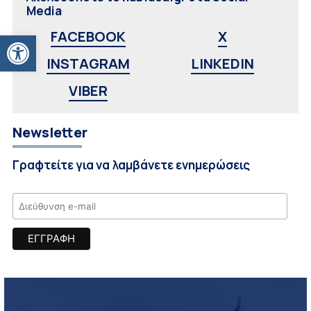
Media
Ανοίξτε τη γραμμή εργαλείων
FACEBOOK
X
INSTAGRAM
LINKEDIN
VIBER
Newsletter
Γραφτείτε για να λαμβάνετε ενημερώσεις