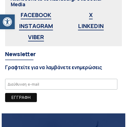
Media
Ανοίξτε τη γραμμή εργαλείων
FACEBOOK
X
INSTAGRAM
LINKEDIN
VIBER
Newsletter
Γραφτείτε για να λαμβάνετε ενημερώσεις