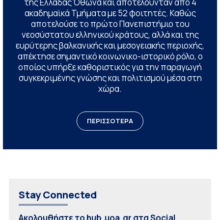
της Ελλάδας Όθωνα και αποτελούνταν από 4
ακαδημαϊκά Τμήματα με 52 φοιτητές. Καθώς
αποτελούσε το πρώτο Πανεπιστήμιο του
νεοσύστατου ελληνικού κράτους, αλλά και της
ευρύτερης βαλκανικής και μεσογειακής περιοχής,
απέκτησε σημαντικό κοινωνικο-ιστορικό ρόλο, ο
οποίος υπήρξε καθοριστικός για την παραγωγή
συγκεκριμένης γνώσης και πολιτισμού μέσα στη
χώρα.
ΠΕΡΙΣΣΟΤΕΡΑ
Stay Connected
Ακολουθήστε το hub.uoa.gr στα Social