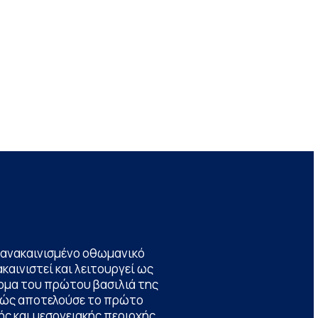
να ανακαινισμένο οθωμανικό
καινιστεί και λειτουργεί ως
ομα του πρώτου βασιλιά της
θώς αποτελούσε το πρώτο
ς και μεσογειακής περιοχής,