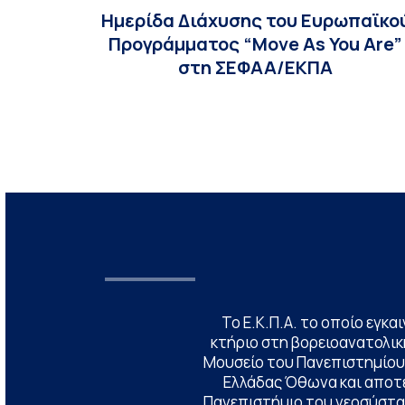
Ημερίδα Διάχυσης του Ευρωπαϊκο
Προγράμματος “Move As You Are”
στη ΣΕΦΑΑ/ΕΚΠΑ
Το Ε.Κ.Π.Α. το οποίο εγκα
κτήριο στη βορειοανατολική
Μουσείο του Πανεπιστημίου
Ελλάδας Όθωνα και αποτ
Πανεπιστήμιο του νεοσύστατ