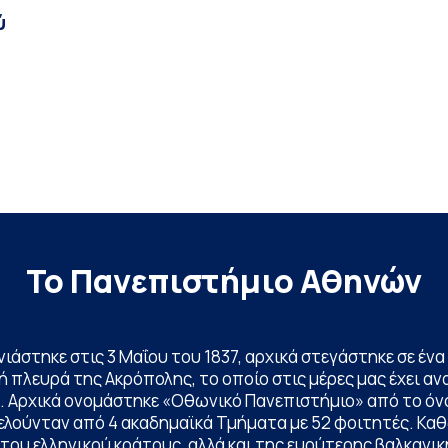
ύ
Το Πανεπιστήμιο Αθηνών
ινιάστηκε στις 3 Μαΐου του 1837, αρχικά στεγάστηκε σε έ
 πλευρά της Ακρόπολης, το οποίο στις μέρες μας έχει ανα
. Αρχικά ονομάστηκε «Οθωνικό Πανεπιστήμιο» από το όν
ελούνταν από 4 ακαδημαϊκά Τμήματα με 52 φοιτητές. Κα
ου ελληνικού κράτους, αλλά και της ευρύτερης βαλκανική