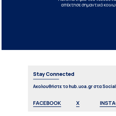
απέκτησε σημαντικό κοινων
Stay Connected
Ακολουθήστε το hub.uoa.gr στα Socia
FACEBOOK
X
INST