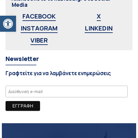
Media
Ανοίξτε τη γραμμή εργαλείων
FACEBOOK
X
INSTAGRAM
LINKEDIN
VIBER
Newsletter
Γραφτείτε για να λαμβάνετε ενημερώσεις