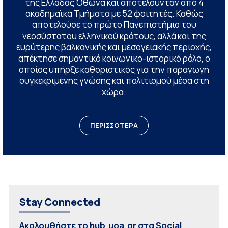
της Ελλάδας Όθωνα και αποτελούνταν από 4
ακαδημαϊκά Τμήματα με 52 φοιτητές. Καθώς
αποτελούσε το πρώτο Πανεπιστήμιο του
νεοσύστατου ελληνικού κράτους, αλλά και της
ευρύτερης βαλκανικής και μεσογειακής περιοχής,
απέκτησε σημαντικό κοινωνικο-ιστορικό ρόλο, ο
οποίος υπήρξε καθοριστικός για την παραγωγή
συγκεκριμένης γνώσης και πολιτισμού μέσα στη
χώρα.
ΠΕΡΙΣΣΟΤΕΡΑ
Stay Connected
Ακολουθήστε το hub.uoa.gr στα Social