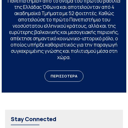
Πανεπιστήμιο» από το όνομα του πρώτου βασιλιά
της Ελλάδας Όθωνα και αποτελούνταν από 4
ακαδημαϊκά Τμήματα με 52 φοιτητές. Καθώς
αποτελούσε το πρώτο Πανεπιστήμιο του
νεοσύστατου ελληνικού κράτους, αλλά και της
ευρύτερης βαλκανικής και μεσογειακής περιοχής,
απέκτησε σημαντικό κοινωνικο-ιστορικό ρόλο, ο
οποίος υπήρξε καθοριστικός για την παραγωγή
συγκεκριμένης γνώσης και πολιτισμού μέσα στη
χώρα.
ΠΕΡΙΣΣΟΤΕΡΑ
Stay Connected