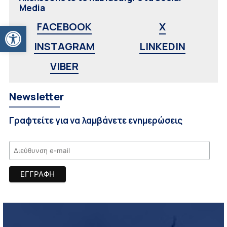
Media
Ανοίξτε τη γραμμή εργαλείων
FACEBOOK
X
INSTAGRAM
LINKEDIN
VIBER
Newsletter
Γραφτείτε για να λαμβάνετε ενημερώσεις