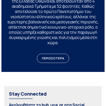
της Ελλάδας Όθωνα και αποτελούνταν από 4
ακαδημαϊκά Τμήματα με 52 φοιτητές. Καθώς
αποτελούσε το πρώτο Πανεπιστήμιο του
νεοσύστατου ελληνικού κράτους, αλλά και της
ευρύτερης βαλκανικής και μεσογειακής περιοχής,
απέκτησε σημαντικό κοινωνικο-ιστορικό ρόλο, ο
οποίος υπήρξε καθοριστικός για την παραγωγή
συγκεκριμένης γνώσης και πολιτισμού μέσα στη
χώρα.
ΠΕΡΙΣΣΟΤΕΡΑ
Stay Connected
Ακολουθήστε το hub.uoa.gr στα Social