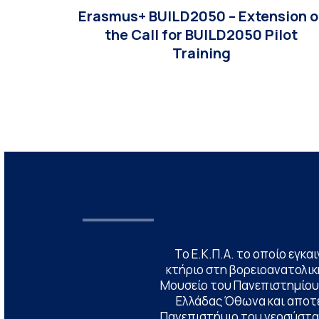
Erasmus+ BUILD2050 – Extension o
the Call for BUILD2050 Pilot
Training
Το Ε.Κ.Π.Α. το οποίο εγκα
κτήριο στη βορειοανατολική
Μουσείο του Πανεπιστημίου
Ελλάδας Όθωνα και αποτ
Πανεπιστήμιο του νεοσύστατ