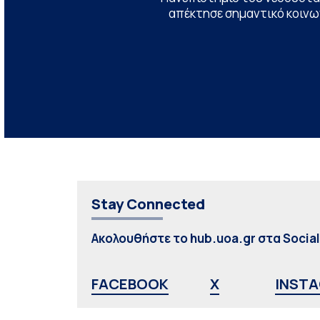
απέκτησε σημαντικό κοινων
Stay Connected
Ακολουθήστε το hub.uoa.gr στα Socia
FACEBOOK
X
INST