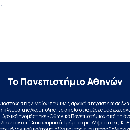
f
Το Πανεπιστήμιο Αθηνών
ινιάστηκε στις 3 Μαΐου του 1837, αρχικά στεγάστηκε σε έ
 πλευρά της Ακρόπολης, το οποίο στις μέρες μας έχει ανα
. Αρχικά ονομάστηκε «Οθωνικό Πανεπιστήμιο» από το όν
ελούνταν από 4 ακαδημαϊκά Τμήματα με 52 φοιτητές. Κα
ου ελληνικού κράτους, αλλά και της ευρύτερης βαλκανική