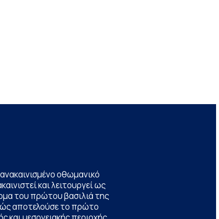
να ανακαινισμένο οθωμανικό
καινιστεί και λειτουργεί ως
ομα του πρώτου βασιλιά της
θώς αποτελούσε το πρώτο
ς και μεσογειακής περιοχής,